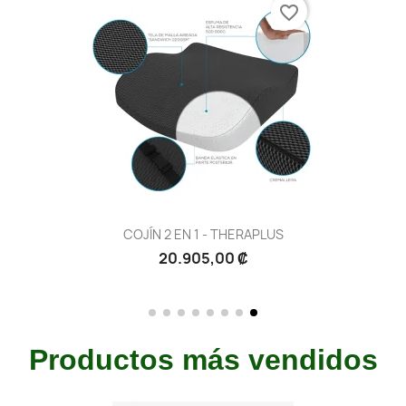
favorite_border
COJÍN 2 EN 1 - THERAPLUS
₡ 20.905,00
Productos más vendidos