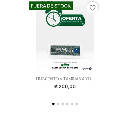
FUERA DE STOCK
favorite_border
UNGüENTO VITAMINAS A Y D...
₡ 200,00