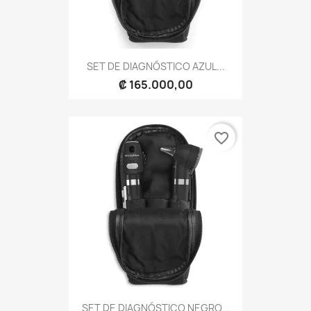
SET DE DIAGNÓSTICO AZUL...
₡ 165.000,00
favorite_border
SET DE DIAGNÓSTICO NEGRO...